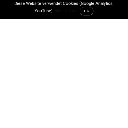
Diese Website verwendet Cookies (Google Analytics,
YouTube).
Mehr Infos
OK
Da wir ja eh schon für deppert gehalten werden,
spielt auch folgendes keine Rolle mehr…
Tagwach war heute um 03.30 Uhr. Das in den
Ferien! Ja, ich war schuld. Thomas käme wohl
nie im Leben auf ein solch hanebüchene Idee.
Aber ich mach halt so Zeugs. Grund war der: ich
habe Fotos von der
Milchstrasse
(in der
Schweiz), ich habe
Nachtfotos
mit Zügen aus