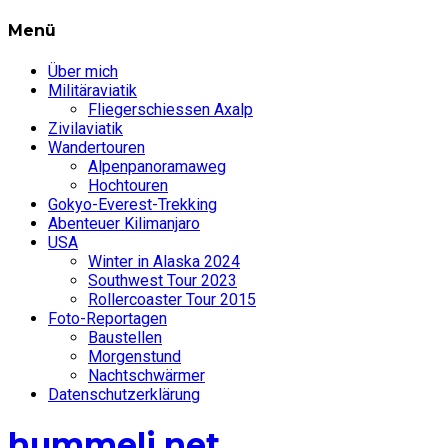
Menü
Über mich
Militäraviatik
Fliegerschiessen Axalp
Zivilaviatik
Wandertouren
Alpenpanoramaweg
Hochtouren
Gokyo-Everest-Trekking
Abenteuer Kilimanjaro
USA
Winter in Alaska 2024
Southwest Tour 2023
Rollercoaster Tour 2015
Foto-Reportagen
Baustellen
Morgenstund
Nachtschwärmer
Datenschutzerklärung
hummeli.net