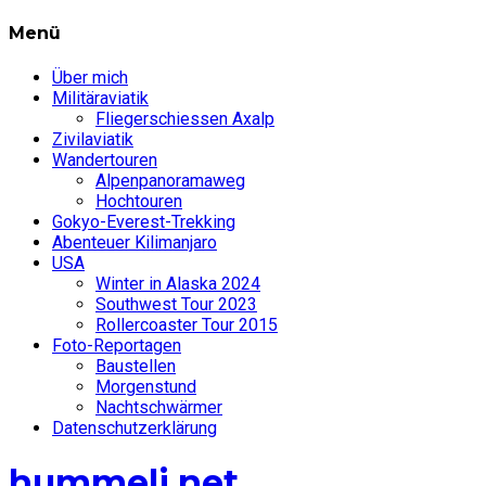
Menü
Über mich
Militäraviatik
Fliegerschiessen Axalp
Zivilaviatik
Wandertouren
Alpenpanoramaweg
Hochtouren
Gokyo-Everest-Trekking
Abenteuer Kilimanjaro
USA
Winter in Alaska 2024
Southwest Tour 2023
Rollercoaster Tour 2015
Foto-Reportagen
Baustellen
Morgenstund
Nachtschwärmer
Datenschutzerklärung
hummeli.net