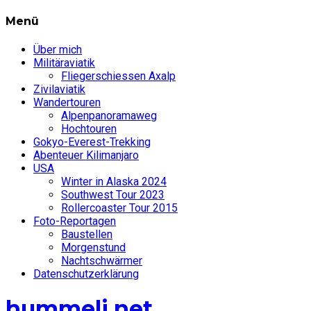
Menü
Über mich
Militäraviatik
Fliegerschiessen Axalp
Zivilaviatik
Wandertouren
Alpenpanoramaweg
Hochtouren
Gokyo-Everest-Trekking
Abenteuer Kilimanjaro
USA
Winter in Alaska 2024
Southwest Tour 2023
Rollercoaster Tour 2015
Foto-Reportagen
Baustellen
Morgenstund
Nachtschwärmer
Datenschutzerklärung
hummeli.net