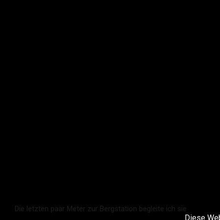
Die letzten paar Meter zur Bergstation begleite ich sie
Diese Web