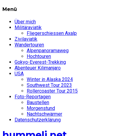
Menü
Über mich
Militäraviatik
Fliegerschiessen Axalp
Zivilaviatik
Wandertouren
Alpenpanoramaweg
Hochtouren
Gokyo-Everest-Trekking
Abenteuer Kilimanjaro
USA
Winter in Alaska 2024
Southwest Tour 2023
Rollercoaster Tour 2015
Foto-Reportagen
Baustellen
Morgenstund
Nachtschwärmer
Datenschutzerklärung
hummeli.net