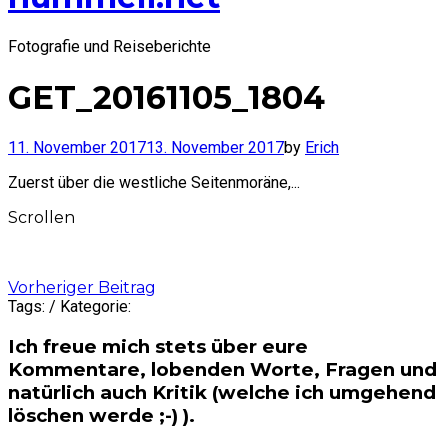
Fotografie und Reiseberichte
GET_20161105_1804
11. November 2017
13. November 2017
by
Erich
Zuerst über die westliche Seitenmoräne,...
Scrollen
Post
Vorheriger Beitrag
Tags: / Kategorie:
navigation
Ich freue mich stets über eure
Kommentare, lobenden Worte, Fragen und
natürlich auch Kritik (welche ich umgehend
löschen werde ;-) ).