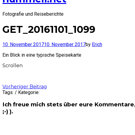
Fotografie und Reiseberichte
GET_20161101_1099
10. November 2017
10. November 2017
by
Erich
Ein Blick in eine typische Speisekarte
Scrollen
Post
Vorheriger Beitrag
Tags: / Kategorie:
navigation
Ich freue mich stets über eure Kommentare,
;-) ).