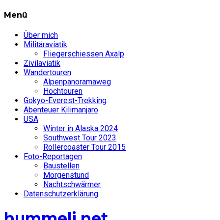
Menü
Über mich
Militäraviatik
Fliegerschiessen Axalp
Zivilaviatik
Wandertouren
Alpenpanoramaweg
Hochtouren
Gokyo-Everest-Trekking
Abenteuer Kilimanjaro
USA
Winter in Alaska 2024
Southwest Tour 2023
Rollercoaster Tour 2015
Foto-Reportagen
Baustellen
Morgenstund
Nachtschwärmer
Datenschutzerklärung
hummeli.net