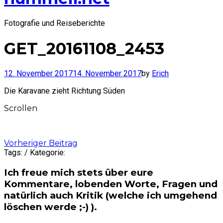
Fotografie und Reiseberichte
GET_20161108_2453
12. November 2017
14. November 2017
by
Erich
Die Karavane zieht Richtung Süden
Scrollen
Post
Vorheriger Beitrag
Tags: / Kategorie:
navigation
Ich freue mich stets über eure
Kommentare, lobenden Worte, Fragen und
natürlich auch Kritik (welche ich umgehend
löschen werde ;-) ).