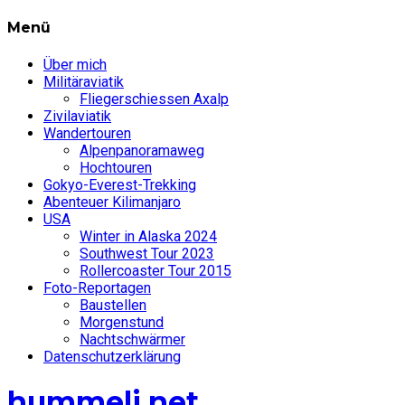
Menü
Über mich
Militäraviatik
Fliegerschiessen Axalp
Zivilaviatik
Wandertouren
Alpenpanoramaweg
Hochtouren
Gokyo-Everest-Trekking
Abenteuer Kilimanjaro
USA
Winter in Alaska 2024
Southwest Tour 2023
Rollercoaster Tour 2015
Foto-Reportagen
Baustellen
Morgenstund
Nachtschwärmer
Datenschutzerklärung
hummeli.net