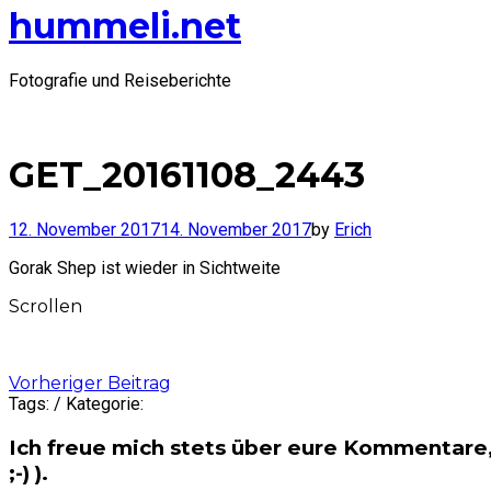
hummeli.net
Fotografie und Reiseberichte
GET_20161108_2443
12. November 2017
14. November 2017
by
Erich
Gorak Shep ist wieder in Sichtweite
Scrollen
Post
Vorheriger Beitrag
Tags: / Kategorie:
navigation
Ich freue mich stets über eure Kommentare,
;-) ).