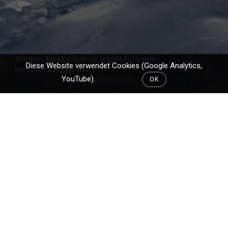
Vor dem Abstieg noch ein letztes Foto vom
Diese Website verwendet Cookies (Google Analytics,
höchsten Berg der Welt
YouTube).
Mehr Infos
OK