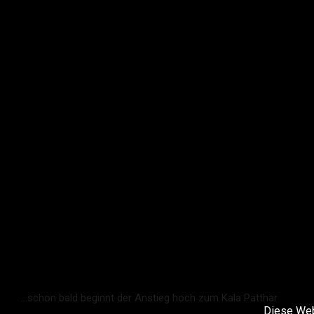
...schon bald beginnt der Anstieg hoch zum Kala Patthar
Diese Web