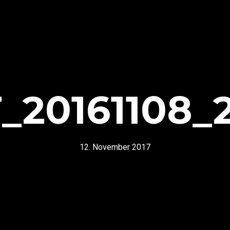
_20161108_
12. November 2017