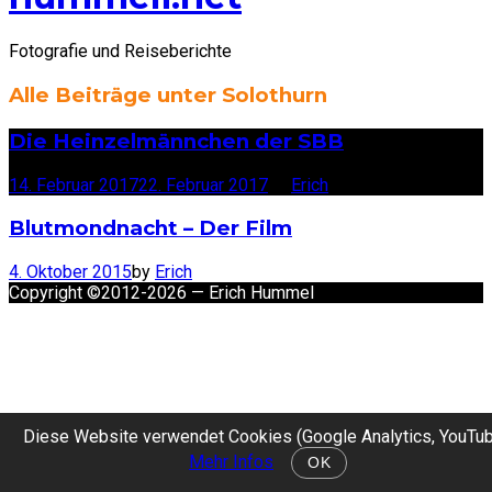
Fotografie und Reiseberichte
Alle Beiträge unter
Solothurn
Die Heinzelmännchen der SBB
14. Februar 2017
22. Februar 2017
by
Erich
Blutmondnacht – Der Film
4. Oktober 2015
by
Erich
Copyright ©2012-2026 — Erich Hummel
Diese Website verwendet Cookies (Google Analytics, YouTub
Mehr Infos
OK