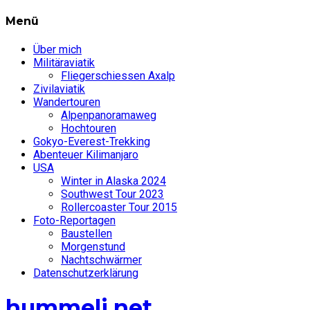
Menü
Über mich
Militäraviatik
Fliegerschiessen Axalp
Zivilaviatik
Wandertouren
Alpenpanoramaweg
Hochtouren
Gokyo-Everest-Trekking
Abenteuer Kilimanjaro
USA
Winter in Alaska 2024
Southwest Tour 2023
Rollercoaster Tour 2015
Foto-Reportagen
Baustellen
Morgenstund
Nachtschwärmer
Datenschutzerklärung
hummeli.net