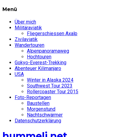
Menü
Über mich
Militäraviatik
Fliegerschiessen Axalp
Zivilaviatik
Wandertouren
Alpenpanoramaweg
Hochtouren
Gokyo-Everest-Trekking
Abenteuer Kilimanjaro
USA
Winter in Alaska 2024
Southwest Tour 2023
Rollercoaster Tour 2015
Foto-Reportagen
Baustellen
Morgenstund
Nachtschwärmer
Datenschutzerklärung
hummeli.net