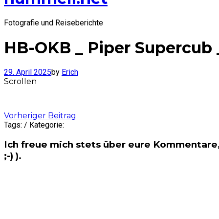
Fotografie und Reiseberichte
HB-OKB _ Piper Supercub 
29. April 2025
by
Erich
Scrollen
Post
Vorheriger Beitrag
Tags: / Kategorie:
navigation
Ich freue mich stets über eure Kommentare,
;-) ).