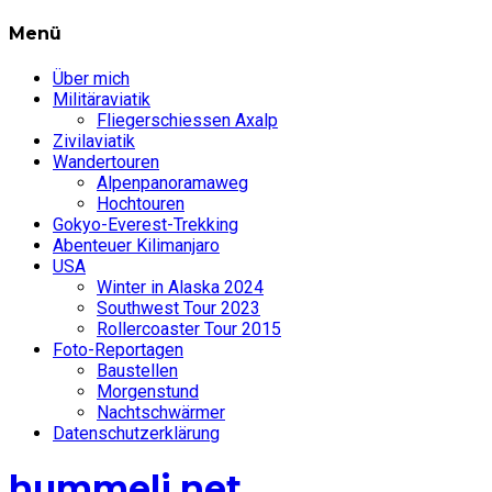
Menü
Über mich
Militäraviatik
Fliegerschiessen Axalp
Zivilaviatik
Wandertouren
Alpenpanoramaweg
Hochtouren
Gokyo-Everest-Trekking
Abenteuer Kilimanjaro
USA
Winter in Alaska 2024
Southwest Tour 2023
Rollercoaster Tour 2015
Foto-Reportagen
Baustellen
Morgenstund
Nachtschwärmer
Datenschutzerklärung
hummeli.net