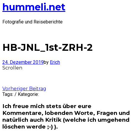
hummeli.net
Fotografie und Reiseberichte
HB-JNL_1st-ZRH-2
24. Dezember 2019
by
Erich
Scrollen
Post
Vorheriger Beitrag
Tags: / Kategorie:
navigation
Ich freue mich stets über eure
Kommentare, lobenden Worte, Fragen und
natürlich auch Kritik (welche ich umgehend
löschen werde ;-) ).