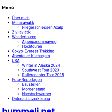
Menü
Über mich
Militäraviatik
Fliegerschiessen Axalp
Zivilaviatik
Wandertouren
Alpenpanoramaweg
Hochtouren
Gokyo-Everest-Trekking
Abenteuer Kilimanjaro
USA
Winter in Alaska 2024
Southwest Tour 2023
Rollercoaster Tour 2015
Foto-Reportagen
Baustellen
Morgenstund
Nachtschwärmer
Datenschutzerklärung
hummeli.net