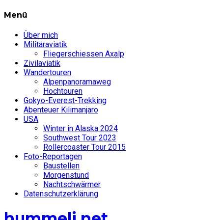
Menü
Über mich
Militäraviatik
Fliegerschiessen Axalp
Zivilaviatik
Wandertouren
Alpenpanoramaweg
Hochtouren
Gokyo-Everest-Trekking
Abenteuer Kilimanjaro
USA
Winter in Alaska 2024
Southwest Tour 2023
Rollercoaster Tour 2015
Foto-Reportagen
Baustellen
Morgenstund
Nachtschwärmer
Datenschutzerklärung
hummeli.net