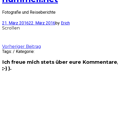
Fotografie und Reiseberichte
21. März 2016
22. März 2016
by
Erich
Scrollen
Post
Vorheriger Beitrag
Tags: / Kategorie:
navigation
Ich freue mich stets über eure Kommentare,
;-) ).