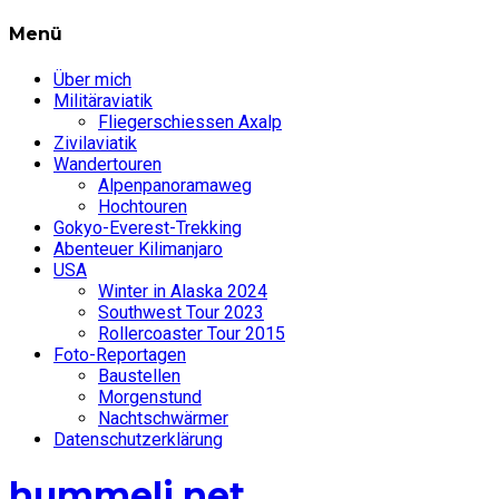
Menü
Über mich
Militäraviatik
Fliegerschiessen Axalp
Zivilaviatik
Wandertouren
Alpenpanoramaweg
Hochtouren
Gokyo-Everest-Trekking
Abenteuer Kilimanjaro
USA
Winter in Alaska 2024
Southwest Tour 2023
Rollercoaster Tour 2015
Foto-Reportagen
Baustellen
Morgenstund
Nachtschwärmer
Datenschutzerklärung
hummeli.net