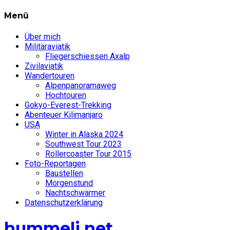
Menü
Über mich
Militäraviatik
Fliegerschiessen Axalp
Zivilaviatik
Wandertouren
Alpenpanoramaweg
Hochtouren
Gokyo-Everest-Trekking
Abenteuer Kilimanjaro
USA
Winter in Alaska 2024
Southwest Tour 2023
Rollercoaster Tour 2015
Foto-Reportagen
Baustellen
Morgenstund
Nachtschwärmer
Datenschutzerklärung
hummeli.net