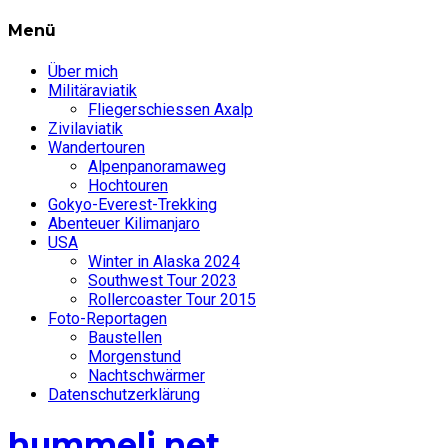
Menü
Über mich
Militäraviatik
Fliegerschiessen Axalp
Zivilaviatik
Wandertouren
Alpenpanoramaweg
Hochtouren
Gokyo-Everest-Trekking
Abenteuer Kilimanjaro
USA
Winter in Alaska 2024
Southwest Tour 2023
Rollercoaster Tour 2015
Foto-Reportagen
Baustellen
Morgenstund
Nachtschwärmer
Datenschutzerklärung
hummeli.net