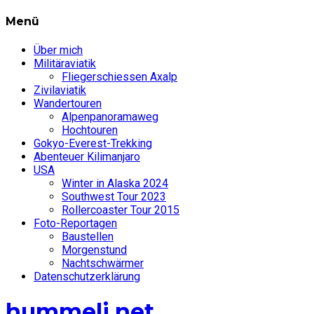
Menü
Über mich
Militäraviatik
Fliegerschiessen Axalp
Zivilaviatik
Wandertouren
Alpenpanoramaweg
Hochtouren
Gokyo-Everest-Trekking
Abenteuer Kilimanjaro
USA
Winter in Alaska 2024
Southwest Tour 2023
Rollercoaster Tour 2015
Foto-Reportagen
Baustellen
Morgenstund
Nachtschwärmer
Datenschutzerklärung
hummeli.net