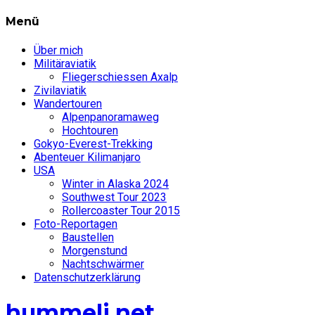
Menü
Über mich
Militäraviatik
Fliegerschiessen Axalp
Zivilaviatik
Wandertouren
Alpenpanoramaweg
Hochtouren
Gokyo-Everest-Trekking
Abenteuer Kilimanjaro
USA
Winter in Alaska 2024
Southwest Tour 2023
Rollercoaster Tour 2015
Foto-Reportagen
Baustellen
Morgenstund
Nachtschwärmer
Datenschutzerklärung
hummeli.net