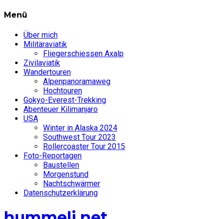
Menü
Über mich
Militäraviatik
Fliegerschiessen Axalp
Zivilaviatik
Wandertouren
Alpenpanoramaweg
Hochtouren
Gokyo-Everest-Trekking
Abenteuer Kilimanjaro
USA
Winter in Alaska 2024
Southwest Tour 2023
Rollercoaster Tour 2015
Foto-Reportagen
Baustellen
Morgenstund
Nachtschwärmer
Datenschutzerklärung
hummeli.net