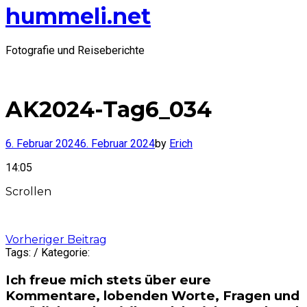
hummeli.net
Fotografie und Reiseberichte
AK2024-Tag6_034
6. Februar 2024
6. Februar 2024
by
Erich
14:05
Scrollen
Post
Vorheriger Beitrag
Tags: / Kategorie:
navigation
Ich freue mich stets über eure
Kommentare, lobenden Worte, Fragen und