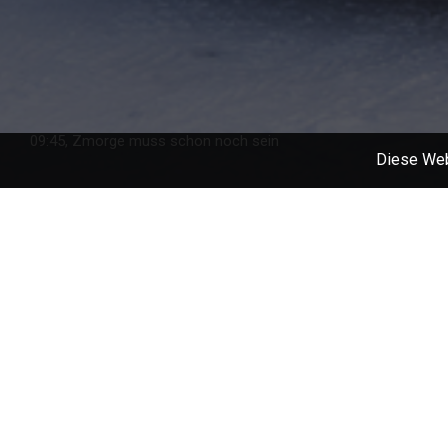
09:45, Zmorge muss schon noch sein
Diese Web