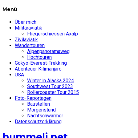
Menü
Über mich
Militäraviatik
Fliegerschiessen Axalp
Zivilaviatik
Wandertouren
Alpenpanoramaweg
Hochtouren
Gokyo-Everest-Trekking
Abenteuer Kilimanjaro
USA
Winter in Alaska 2024
Southwest Tour 2023
Rollercoaster Tour 2015
Foto-Reportagen
Baustellen
Morgenstund
Nachtschwärmer
Datenschutzerklärung
hummeli.net