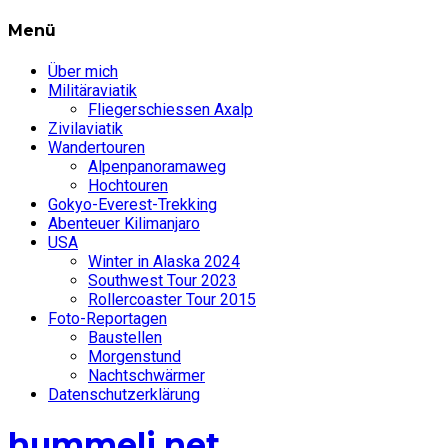
Menü
Über mich
Militäraviatik
Fliegerschiessen Axalp
Zivilaviatik
Wandertouren
Alpenpanoramaweg
Hochtouren
Gokyo-Everest-Trekking
Abenteuer Kilimanjaro
USA
Winter in Alaska 2024
Southwest Tour 2023
Rollercoaster Tour 2015
Foto-Reportagen
Baustellen
Morgenstund
Nachtschwärmer
Datenschutzerklärung
hummeli.net