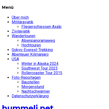
Menü
Über mich
Militäraviatik
Fliegerschiessen Axalp
Zivilaviatik
Wandertouren
Alpenpanoramaweg
Hochtouren
Gokyo-Everest-Trekking
Abenteuer Kilimanjaro
USA
Winter in Alaska 2024
Southwest Tour 2023
Rollercoaster Tour 2015
Foto-Reportagen
Baustellen
Morgenstund
Nachtschwärmer
Datenschutzerklärung
hummeli.net