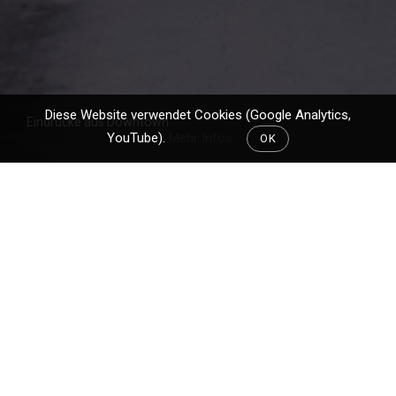
Diese Website verwendet Cookies (Google Analytics,
Eindrücke aus Downtown
YouTube).
Mehr Infos
OK