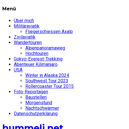
Menü
Über mich
Militäraviatik
Fliegerschiessen Axalp
Zivilaviatik
Wandertouren
Alpenpanoramaweg
Hochtouren
Gokyo-Everest-Trekking
Abenteuer Kilimanjaro
USA
Winter in Alaska 2024
Southwest Tour 2023
Rollercoaster Tour 2015
Foto-Reportagen
Baustellen
Morgenstund
Nachtschwärmer
Datenschutzerklärung
hummeli.net