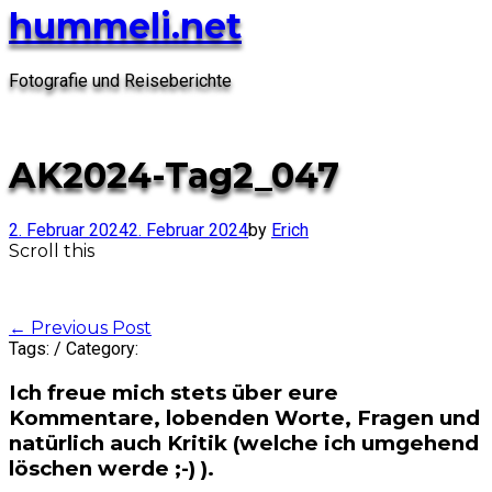
hummeli.net
Fotografie und Reiseberichte
AK2024-Tag2_047
2. Februar 2024
2. Februar 2024
by
Erich
Scroll this
Post
←
Previous Post
Tags: / Category:
navigation
Ich freue mich stets über eure
Kommentare, lobenden Worte, Fragen und
natürlich auch Kritik (welche ich umgehend
löschen werde ;-) ).