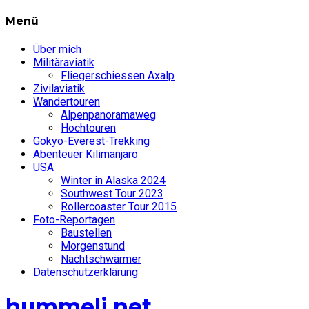
Menü
Über mich
Militäraviatik
Fliegerschiessen Axalp
Zivilaviatik
Wandertouren
Alpenpanoramaweg
Hochtouren
Gokyo-Everest-Trekking
Abenteuer Kilimanjaro
USA
Winter in Alaska 2024
Southwest Tour 2023
Rollercoaster Tour 2015
Foto-Reportagen
Baustellen
Morgenstund
Nachtschwärmer
Datenschutzerklärung
hummeli.net