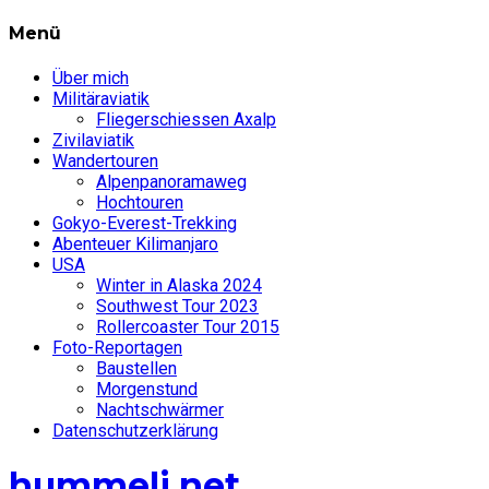
Menü
Über mich
Militäraviatik
Fliegerschiessen Axalp
Zivilaviatik
Wandertouren
Alpenpanoramaweg
Hochtouren
Gokyo-Everest-Trekking
Abenteuer Kilimanjaro
USA
Winter in Alaska 2024
Southwest Tour 2023
Rollercoaster Tour 2015
Foto-Reportagen
Baustellen
Morgenstund
Nachtschwärmer
Datenschutzerklärung
hummeli.net