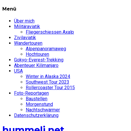
Menü
Über mich
Militäraviatik
Fliegerschiessen Axalp
Zivilaviatik
Wandertouren
Alpenpanoramaweg
Hochtouren
Gokyo-Everest-Trekking
Abenteuer Kilimanjaro
USA
Winter in Alaska 2024
Southwest Tour 2023
Rollercoaster Tour 2015
Foto-Reportagen
Baustellen
Morgenstund
Nachtschwärmer
Datenschutzerklärung
hummeli.net