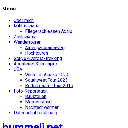
Menü
Über mich
Militäraviatik
Fliegerschiessen Axalp
Zivilaviatik
Wandertouren
Alpenpanoramaweg
Hochtouren
Gokyo-Everest-Trekking
Abenteuer Kilimanjaro
USA
Winter in Alaska 2024
Southwest Tour 2023
Rollercoaster Tour 2015
Foto-Reportagen
Baustellen
Morgenstund
Nachtschwärmer
Datenschutzerklärung
hummeli.net