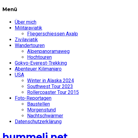
Menü
Über mich
Militäraviatik
Fliegerschiessen Axalp
Zivilaviatik
Wandertouren
Alpenpanoramaweg
Hochtouren
Gokyo-Everest-Trekking
Abenteuer Kilimanjaro
USA
Winter in Alaska 2024
Southwest Tour 2023
Rollercoaster Tour 2015
Foto-Reportagen
Baustellen
Morgenstund
Nachtschwärmer
Datenschutzerklärung
hummeli.net