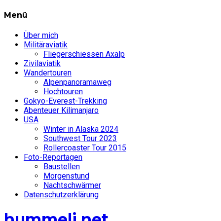
Menü
Über mich
Militäraviatik
Fliegerschiessen Axalp
Zivilaviatik
Wandertouren
Alpenpanoramaweg
Hochtouren
Gokyo-Everest-Trekking
Abenteuer Kilimanjaro
USA
Winter in Alaska 2024
Southwest Tour 2023
Rollercoaster Tour 2015
Foto-Reportagen
Baustellen
Morgenstund
Nachtschwärmer
Datenschutzerklärung
hummeli.net