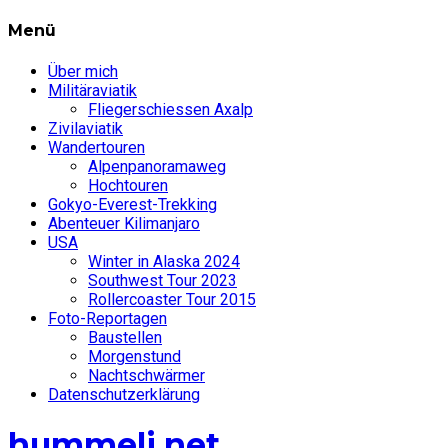
Menü
Über mich
Militäraviatik
Fliegerschiessen Axalp
Zivilaviatik
Wandertouren
Alpenpanoramaweg
Hochtouren
Gokyo-Everest-Trekking
Abenteuer Kilimanjaro
USA
Winter in Alaska 2024
Southwest Tour 2023
Rollercoaster Tour 2015
Foto-Reportagen
Baustellen
Morgenstund
Nachtschwärmer
Datenschutzerklärung
hummeli.net