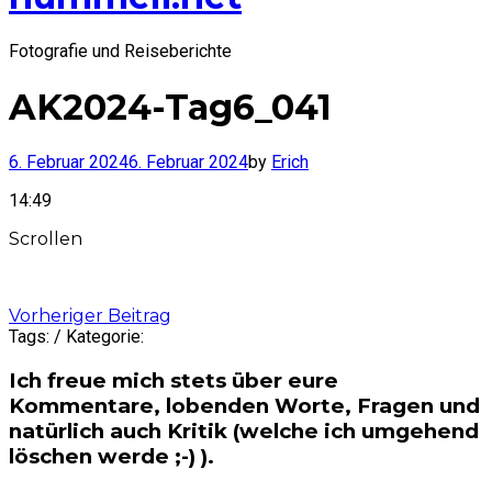
Fotografie und Reiseberichte
AK2024-Tag6_041
6. Februar 2024
6. Februar 2024
by
Erich
14:49
Scrollen
Post
Vorheriger Beitrag
Tags: / Kategorie:
navigation
Ich freue mich stets über eure
Kommentare, lobenden Worte, Fragen und
natürlich auch Kritik (welche ich umgehend
löschen werde ;-) ).