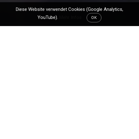
Diese Website verwendet Cookies (Google Analytics,
YouTube).
Mehr Infos
OK
In etwas mehr als 36 Stunden sitzen ich und
Kollege Pipo (bekannt von unserer
Reise zum
Mach Loop
) im Flugzeug nach Frankfurt. Dort
wird unsere Reise allerdings noch lange nicht
enden. Total werden wir gute 20 Stunden
unterwegs sein, bis wir unser Ziel in Anchorage
erreichen. Ja, Alaska im Winter steht auf dem
Programm.