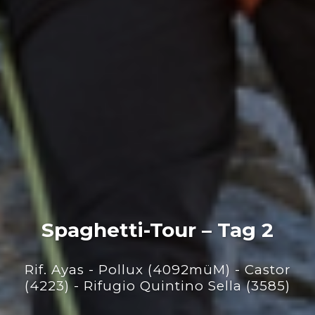
Spaghetti-Tour – Tag 2
Rif. Ayas - Pollux (4092müM) - Castor
(4223) - Rifugio Quintino Sella (3585)