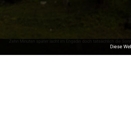
Zehn Minuten später lacht im Engadin doch tatsächlich die Son
Diese Web