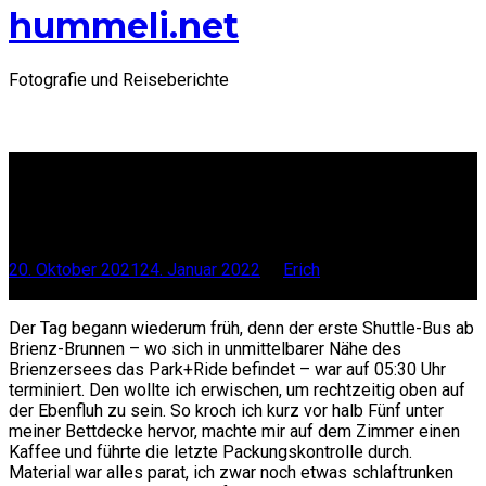
hummeli.net
Fotografie und Reiseberichte
Fliegerschiessen Axalp
2021 – Tag 3
20. Oktober 2021
24. Januar 2022
by
Erich
Scrollen
Der Tag begann wiederum früh, denn der erste Shuttle-Bus ab
Brienz-Brunnen – wo sich in unmittelbarer Nähe des
Brienzersees das Park+Ride befindet – war auf 05:30 Uhr
terminiert. Den wollte ich erwischen, um rechtzeitig oben auf
der Ebenfluh zu sein. So kroch ich kurz vor halb Fünf unter
meiner Bettdecke hervor, machte mir auf dem Zimmer einen
Kaffee und führte die letzte Packungskontrolle durch.
Material war alles parat, ich zwar noch etwas schlaftrunken