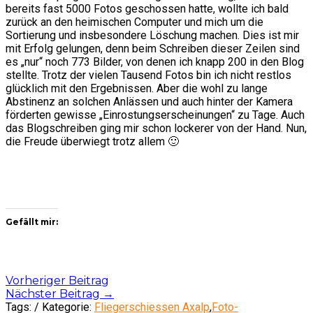
bereits fast 5000 Fotos geschossen hatte, wollte ich bald
zurück an den heimischen Computer und mich um die
Sortierung und insbesondere Löschung machen. Dies ist mir
mit Erfolg gelungen, denn beim Schreiben dieser Zeilen sind
es „nur“ noch 773 Bilder, von denen ich knapp 200 in den Blog
stellte. Trotz der vielen Tausend Fotos bin ich nicht restlos
glücklich mit den Ergebnissen. Aber die wohl zu lange
Abstinenz an solchen Anlässen und auch hinter der Kamera
förderten gewisse „Einrostungserscheinungen“ zu Tage. Auch
das Blogschreiben ging mir schon lockerer von der Hand. Nun,
die Freude überwiegt trotz allem 🙂
Gefällt mir:
Post
Vorheriger Beitrag
Nächster Beitrag
→
navigation
Tags: / Kategorie:
Fliegerschiessen Axalp
,
Foto-