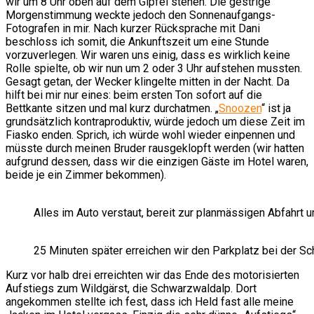
wir um 8 Uhr oben auf dem Gipfel stehen. Die gestrige
Morgenstimmung weckte jedoch den Sonnenaufgangs-
Fotografen in mir. Nach kurzer Rücksprache mit Dani
beschloss ich somit, die Ankunftszeit um eine Stunde
vorzuverlegen. Wir waren uns einig, dass es wirklich keine
Rolle spielte, ob wir nun um 2 oder 3 Uhr aufstehen mussten.
Gesagt getan, der Wecker klingelte mitten in der Nacht. Da
hilft bei mir nur eines: beim ersten Ton sofort auf die
Bettkante sitzen und mal kurz durchatmen. „
Snoozen
“ ist ja
grundsätzlich kontraproduktiv, würde jedoch um diese Zeit im
Fiasko enden. Sprich, ich würde wohl wieder einpennen und
müsste durch meinen Bruder rausgeklopft werden (wir hatten
aufgrund dessen, dass wir die einzigen Gäste im Hotel waren,
beide je ein Zimmer bekommen).
Alles im Auto verstaut, bereit zur planmässigen Abfahrt 
25 Minuten später erreichen wir den Parkplatz bei der S
Kurz vor halb drei erreichten wir das Ende des motorisierten
Aufstiegs zum Wildgärst, die Schwarzwaldalp. Dort
angekommen stellte ich fest, dass ich Held fast alle meine