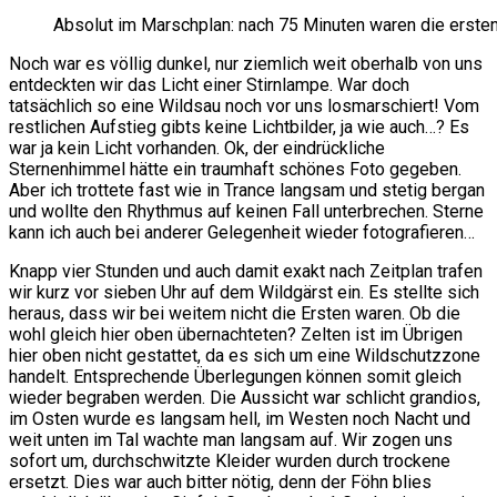
Absolut im Marschplan: nach 75 Minuten waren die erst
Noch war es völlig dunkel, nur ziemlich weit oberhalb von uns
entdeckten wir das Licht einer Stirnlampe. War doch
tatsächlich so eine Wildsau noch vor uns losmarschiert! Vom
restlichen Aufstieg gibts keine Lichtbilder, ja wie auch…? Es
war ja kein Licht vorhanden. Ok, der eindrückliche
Sternenhimmel hätte ein traumhaft schönes Foto gegeben.
Aber ich trottete fast wie in Trance langsam und stetig bergan
und wollte den Rhythmus auf keinen Fall unterbrechen. Sterne
kann ich auch bei anderer Gelegenheit wieder fotografieren…
Knapp vier Stunden und auch damit exakt nach Zeitplan trafen
wir kurz vor sieben Uhr auf dem Wildgärst ein. Es stellte sich
heraus, dass wir bei weitem nicht die Ersten waren. Ob die
wohl gleich hier oben übernachteten? Zelten ist im Übrigen
hier oben nicht gestattet, da es sich um eine Wildschutzzone
handelt. Entsprechende Überlegungen können somit gleich
wieder begraben werden. Die Aussicht war schlicht grandios,
im Osten wurde es langsam hell, im Westen noch Nacht und
weit unten im Tal wachte man langsam auf. Wir zogen uns
sofort um, durchschwitzte Kleider wurden durch trockene
ersetzt. Dies war auch bitter nötig, denn der Föhn blies