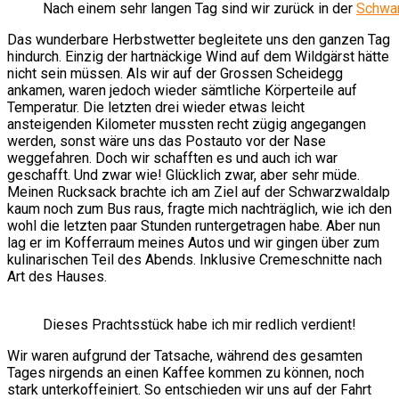
Nach einem sehr langen Tag sind wir zurück in der
Schwa
Das wunderbare Herbstwetter begleitete uns den ganzen Tag
hindurch. Einzig der hartnäckige Wind auf dem Wildgärst hätte
nicht sein müssen. Als wir auf der Grossen Scheidegg
ankamen, waren jedoch wieder sämtliche Körperteile auf
Temperatur. Die letzten drei wieder etwas leicht
ansteigenden Kilometer mussten recht zügig angegangen
werden, sonst wäre uns das Postauto vor der Nase
weggefahren. Doch wir schafften es und auch ich war
geschafft. Und zwar wie! Glücklich zwar, aber sehr müde.
Meinen Rucksack brachte ich am Ziel auf der Schwarzwaldalp
kaum noch zum Bus raus, fragte mich nachträglich, wie ich den
wohl die letzten paar Stunden runtergetragen habe. Aber nun
lag er im Kofferraum meines Autos und wir gingen über zum
kulinarischen Teil des Abends. Inklusive Cremeschnitte nach
Art des Hauses.
Dieses Prachtsstück habe ich mir redlich verdient!
Wir waren aufgrund der Tatsache, während des gesamten
Tages nirgends an einen Kaffee kommen zu können, noch
stark unterkoffeiniert. So entschieden wir uns auf der Fahrt