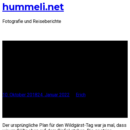
hummeli.net
Fotografie und Reiseberichte
Fliegerschiessen Axalp
2018 – Tag 3
Das lange
Warten auf dem
Wildgärst
10. Oktober 2018
24. Januar 2022
by
Erich
Ich halte mit Serienfeuer drauf,...
Scrollen
Der ursprüngliche Plan für den Wildgärst-Tag war ja mal, dass