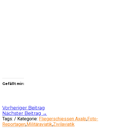
Gefällt mir:
Post
Vorheriger Beitrag
Nächster Beitrag
→
navigation
Tags: / Kategorie:
Fliegerschiessen Axalp
,
Foto-
Reportagen
,
Militäraviatik
,
Zivilaviatik