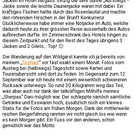
Jacken im Hotel vergass. Einzig die sehr dünne „Aufstiegs“-
Jacke sowie die leichte Daunenjacke waren mit dabei. Ein
kräftiges Fluchen hallte durch das Rosenlauital und machte
den röhrenden Hirschen in der Brunft Konkurrenz.
Glücklicherweise habe immer eine Notjacke im Auto, welche
dadurch heute zu ihrer grössten Reise ausserhalb des Autos
aufbrechen durfte. Im Zimmerschrank des Hotels hingen zu
diesem Zeitpunkt und für den Rest des Tages übrigens 3
Jacken und 2 Gilets… Top! 🙂
Die Wanderung auf den Wildgärst kannte ich ja bereits von
meinem „
Testlauf
“ vor fast exakt einem Monat. Fotos vom
Austieg bei (halbwegs) Tageslicht sowie Karten und
Tourenübersicht sind dort zu finden. Im Gegensatz zum 12.
September war ich heute mit einem wesentlich schwereren
Rucksack unterwegs. So rund 20 Kilogramm wog das Teil,
was aber auch nur dank der tatkräftigen Mithilfe meines
„Sherpas“ Dani möglich war. Der schleppte nämlich sämtliche
Getränke und Esswaren hoch, zusätzlich noch ein kleines
Stativ für die Fotos am frühen Morgen. Dank der mittlerweile
reichen Bergerfahrung rannten wir nicht gleich los wie wenn
es kein Morgen gibt. Ein Fuss vor den anderen, schön
gemütlich war das Motto.