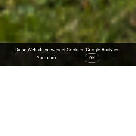
Diese Website verwendet Cookies (Google Analytics,
Angetroffene Wandersleute: 26
YouTube).
Mehr Infos
OK
Um unsere Teamneulinge langsam an die
steileren Etappen heranzuführen, haben wir
gegenüber gestern die Schwierigkeiten heute
leicht erhöht. Die Tour führte uns durch die
Hügellandschaft des Emmentals, obwohl wir rein