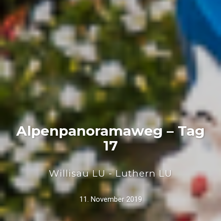
Alpenpanoramaweg – Tag
17
Willisau LU - Luthern LU
11. November 2019