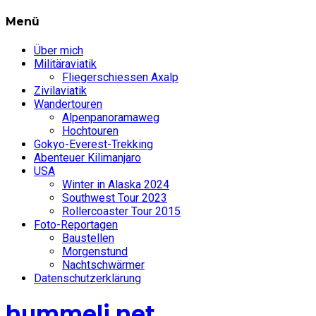
Menü
Über mich
Militäraviatik
Fliegerschiessen Axalp
Zivilaviatik
Wandertouren
Alpenpanoramaweg
Hochtouren
Gokyo-Everest-Trekking
Abenteuer Kilimanjaro
USA
Winter in Alaska 2024
Southwest Tour 2023
Rollercoaster Tour 2015
Foto-Reportagen
Baustellen
Morgenstund
Nachtschwärmer
Datenschutzerklärung
hummeli.net