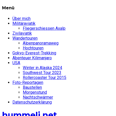
Menü
Über mich
Militäraviatik
Fliegerschiessen Axalp
Zivilaviatik
Wandertouren
Alpenpanoramaweg
Hochtouren
Gokyo-Everest-Trekking
Abenteuer Kilimanjaro
USA
Winter in Alaska 2024
Southwest Tour 2023
Rollercoaster Tour 2015
Foto-Reportagen
Baustellen
Morgenstund
Nachtschwärmer
Datenschutzerklärung
hummeli.net