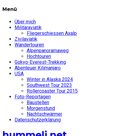
Menü
Über mich
Militäraviatik
Fliegerschiessen Axalp
Zivilaviatik
Wandertouren
Alpenpanoramaweg
Hochtouren
Gokyo-Everest-Trekking
Abenteuer Kilimanjaro
USA
Winter in Alaska 2024
Southwest Tour 2023
Rollercoaster Tour 2015
Foto-Reportagen
Baustellen
Morgenstund
Nachtschwärmer
Datenschutzerklärung
hummeli.net